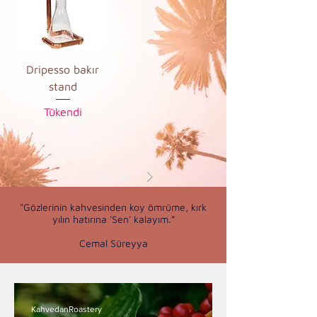
Dripesso bakır
stand
Tükendi
18
/
18
"Gözlerinin kahvesinden koy ömrüme, kırk
yılın hatırına 'Sen' kalayım.”
Cemal Süreyya
KahvedanRoastery