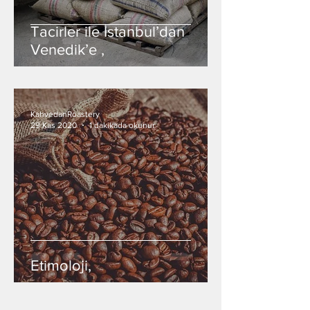
Tacirler ile İstanbul’dan
Venedik’e ,
KahvedanRoastery
29 Kas 2020
1 dakikada okunur
Etimoloji,