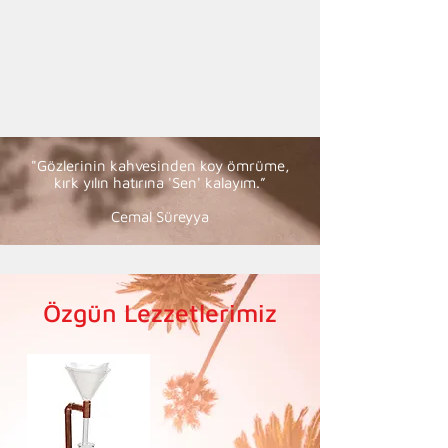
"Gözlerinin kahvesinden koy ömrüme,
kırk yılın hatırına 'Sen' kalayım.”
Cemal Süreyya
Özgün Lezzetlerimiz