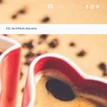
Giriş
SSL Sertifikalı Alışveriş
Yeşil Çekirdek Kahve
More