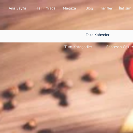
Ana Sayfa
Hakkımızda
Mağaza
Blog
Tarifler
İletişim
Taze Kahveler
Tüm Kategoriler
Espresso Çekir