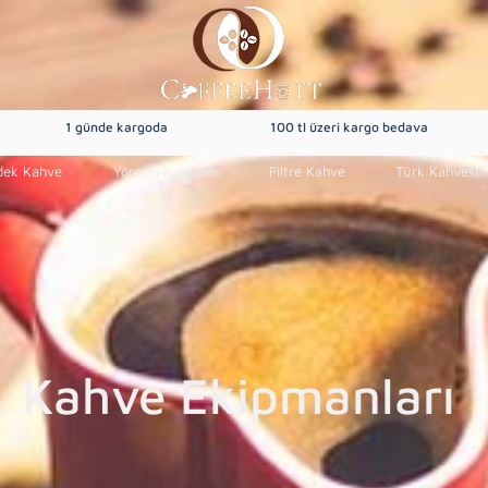
1 günde kargoda
100 tl üzeri kargo bedava
dek Kahve
Yöresel Kahveler
Filtre Kahve
Türk Kahvesi
Kahve Ekipmanları