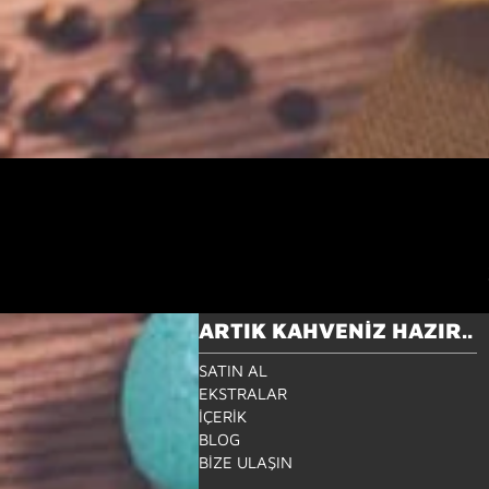
ARTIK KAHVENİZ HAZIR..
SATIN AL
EKSTRALAR
İÇERİK
BLOG
BİZE ULAŞIN