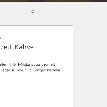
unur
zzetli Kahve
mlenir? ☕ 1-Moka potunuzun alt
e kadar su koyun. 2 -Süzgeç kısmına