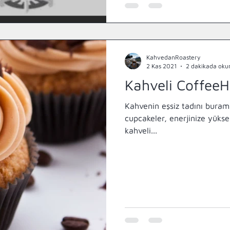
KahvedanRoastery
2 Kas 2021
2 dakikada oku
Kahveli CoffeeH
Kahvenin eşsiz tadını buram
cupcakeler, enerjinize yükse
kahveli...