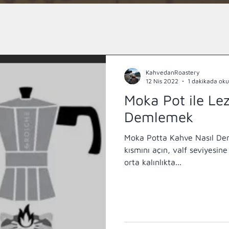
KahvedanRoastery
12 Nis 2022
1 dakikada ok
Moka Pot ile Le
Demlemek
Moka Potta Kahve Nasıl De
kısmını açın, valf seviyesin
orta kalınlıkta...