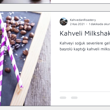
KahvedanRoastery
2 Kas 2021
1 dakikada oku
Kahveli Milkshak
Kahveyi soğuk sevenlere gel
başrolü kaptığı kahveli milks