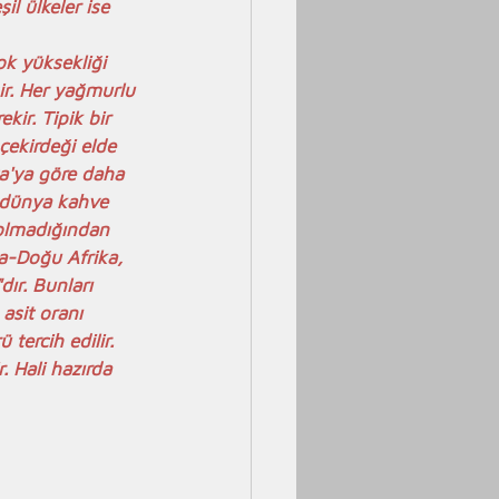
l ülkeler ise 
ok yüksekliği 
ir. Her yağmurlu 
ir. Tipik bir 
çekirdeği elde 
ta'ya göre daha 
i dünya kahve 
 olmadığından 
ta-Doğu Afrika, 
ır. Bunları 
asit oranı 
tercih edilir. 
 Hali hazırda 