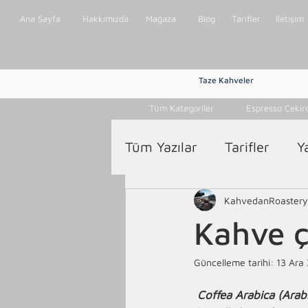
Ana Sayfa
Hakkımızda
Mağaza
Blog
Tarifler
İletişim
Taze Kahveler
Tüm Kategoriler
Espresso Çekir
Tüm Yazılar
Tarifler
Y
KahvedanRoastery
Kahve çe
Güncelleme tarihi:
13 Ara
Coffea Arabica (Arab