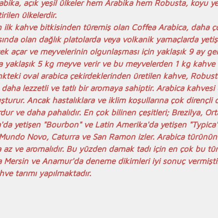
abika, açık yeşil ülkeler hem Arabika hem Robusta, koyu yeşi
rilen ülkelerdir.
n ilk kahve bitkisinden türemiş olan Coffea Arabica, daha ç
da olan dağlık platolarda veya volkanik yamaçlarda yetiş
k açar ve meyvelerinin olgunlaşması için yaklaşık 9 ay gerek
lda yaklaşık 5 kg meyve verir ve bu meyvelerden 1 kg kahve 
 renkteki oval arabica çekirdeklerinden üretilen kahve, Robus
ca daha lezzetli ve tatlı bir aromaya sahiptir. Arabica kahves
şturur. Ancak hastalıklara ve iklim koşullarına çok dirençli
rdur ve daha pahalıdır. En çok bilinen çeşitleri; Brezilya, Or
da yetişen "Bourbon" ve Latin Amerika'da yetişen "Typica"d
Mundo Novo, Caturra ve San Ramon izler. Arabica türünün 
az ve aromalıdır. Bu yüzden damak tadı için en çok bu türü 
ca Mersin ve Anamur'da deneme dikimleri iyi sonuç vermiştir.
ve tarımı yapılmaktadır. 