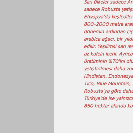
Sarı ülkeler sadece Ar
sadece Robusta yetişti
Etiyopya'da keşfedile
800-2000 metre arasın
dönemin ardından çiçe
arabica ağacı, bir yı
edilir. Yeşilimsi sarı
az kafein içerir. Ayrı
üretiminin %70'ini olu
yetiştirilmesi daha zo
Hindistan, Endonezya'
Tico, Blue Mountain, 
Robusta'ya göre daha 
Türkiye'de ise yalnız
850 hektar alanda kah