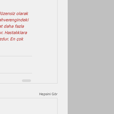
düzensiz olarak 
kahverengindeki 
t daha fazla 
. Hastalıklara 
zdur. En çok 
Hepsini Gör