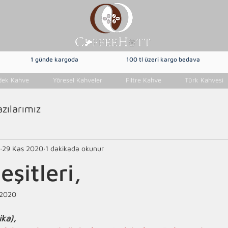
1 günde kargoda
100 tl üzeri kargo bedava
dek Kahve
Yöresel Kahveler
Filtre Kahve
Türk Kahvesi
azılarımız
29 Kas 2020
1 dakikada okunur
şitleri,
 2020
ika),