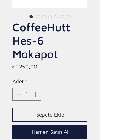
CoffeeHutt
Hes-6
Mokapot
Fiyat
₺1.250,00
Adet
*
Sepete Ekle
Hemen Satın Al