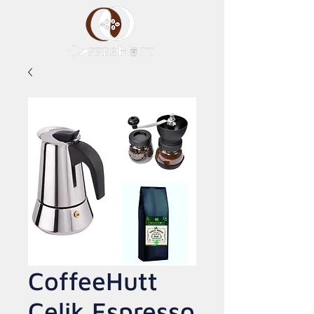
CoffeeHutt
Çelik Espresso