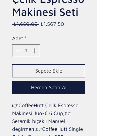
Makinesi Seti
Normal
İndirimli
 ₺1.650,00 
₺1.567,50
Fiyat
Fiyat
Adet
*
Sepete Ekle
Hemen Satın Al
👉CoffeeHutt Çelik Espresso 
Makinesi Jun-6 6 Cup,👉
Seramik bıçaklı Manuel 
değirmen,👉CoffeeHutt Single 