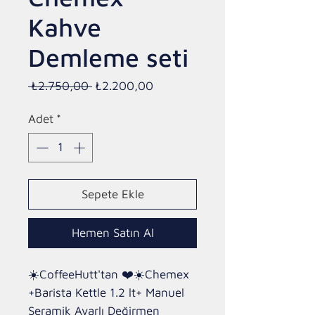
Kahve
Demleme seti
Normal
İndirimli
 ₺2.750,00 
₺2.200,00
Fiyat
Fiyat
Adet
*
Sepete Ekle
Hemen Satın Al
☀️CoffeeHutt'tan ❤️☀️Chemex 
+Barista Kettle 1.2 lt+ Manuel 
Seramik Ayarlı Değirmen 