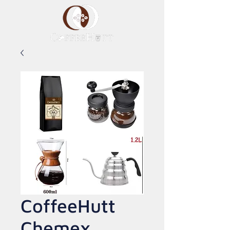
CoffeeHutt
Chemex