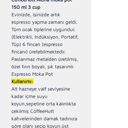
150 ml 3 cup
Evinizde, işinizde artık
espresso yapma zamanı geldi.
Tüm ocak tiplerine uygundur.
(Elektrikli, İndüksiyon, Portatif,
Tüp) 6 fincan (espresso
fincanı) üretebilmektedir.
Paslanmaz metalden üretilmiş,
özel fırın boyalı, şık tasarımlı
Espresso Moka Pot
Kullanımı:
Alt hazneye valf seviyesine
kadar içme suyu
koyun,sepetine orta kalınlıkta
çekilmiş CoffeeHutt
kahvelerinden damak tadınıza
göre olanı seçip koyun,üst