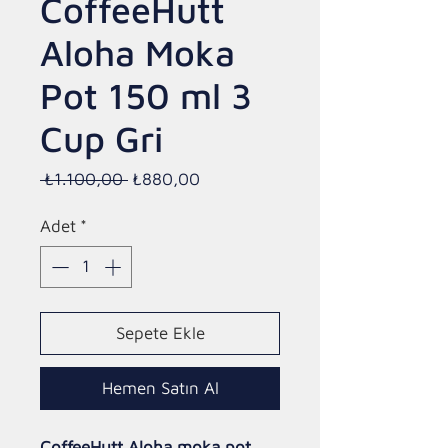
CoffeeHutt
Aloha Moka
Pot 150 ml 3
Cup Gri
Normal
İndirimli
 ₺1.100,00 
₺880,00
Fiyat
Fiyat
Adet
*
Sepete Ekle
Hemen Satın Al
CoffeeHutt Aloha moka pot