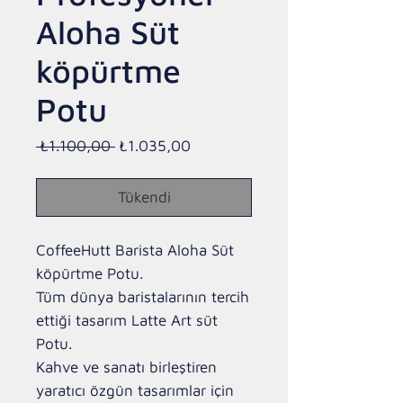
Aloha Süt
köpürtme
Potu
Normal
İndirimli
 ₺1.100,00 
₺1.035,00
Fiyat
Fiyat
Tükendi
CoffeeHutt Barista Aloha Süt
köpürtme Potu.
Tüm dünya baristalarının tercih
ettiği tasarım Latte Art süt
Potu.
Kahve ve sanatı birleştiren
yaratıcı özgün tasarımlar için