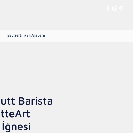
Giriş
SSL Sertifikalı Alışveriş
Yeşil Çekirdek Kahve
More
utt Barista
atteArt
 İğnesi