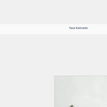
Ana Sayfa
Hakkımızda
Mağaza
Blog
Tarifler
İletişim
Taze Kahveler
Tüm Kategoriler
Espresso Çekir