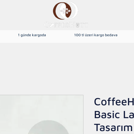
1 günde kargoda
100 tl üzeri kargo bedava
dek Kahve
Yöresel Kahveler
Filtre Kahve
Türk Kahvesi
CoffeeH
Basic L
Tasarım