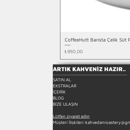
CoffeeHutt Barista Çelik Süt
Fiyat
₺950,00
ARTIK KAHVENİZ HAZIR..
SATIN AL
EKSTRALAR
İÇERİK
BLOG
BİZE ULAŞIN
Lütfen ziyaret edin
Müşteri İlişkileri:
kahvedanroastery@gm