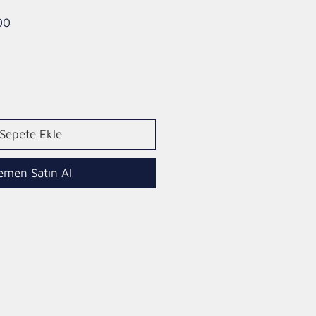
İndirimli
00
Fiyat
Sepete Ekle
emen Satın Al