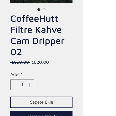
CoffeeHutt
Filtre Kahve
Cam Dripper
02
Normal
İndirimli
 ₺850,00 
₺820,00
Fiyat
Fiyat
Adet
*
Sepete Ekle