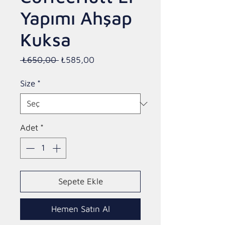
Yapımı Ahşap
Kuksa
Normal
İndirimli
 ₺650,00 
₺585,00
Fiyat
Fiyat
Size
*
Adet
*
Sepete Ekle
Hemen Satın Al