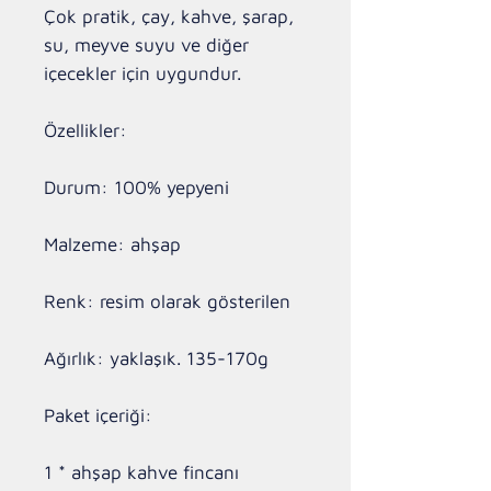
Çok pratik, çay, kahve, şarap, 
su, meyve suyu ve diğer 
içecekler için uygundur.

Özellikler:

Durum: 100% yepyeni

Malzeme: ahşap

Renk: resim olarak gösterilen

Ağırlık: yaklaşık. 135-170g

Paket içeriği:

1 * ahşap kahve fincanı