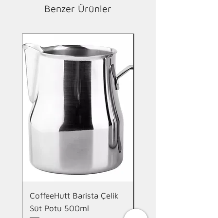
Benzer Ürünler
Yeni
CoffeeHutt Barista Çelik
CoffeeHutt Stan Çift
Süt Potu 500ml
Duvarlı Termos 700