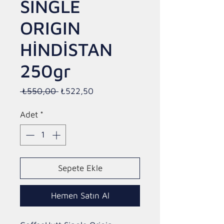
SINGLE
ORIGIN
HİNDİSTAN
250gr
Normal
İndirimli
 ₺550,00 
₺522,50
Fiyat
Fiyat
Adet
*
Sepete Ekle
Hemen Satın Al