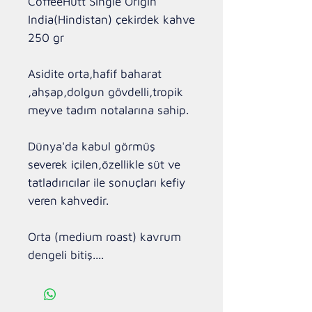
CoffeeHutt Single Origin
India(Hindistan) çekirdek kahve
250 gr
Asidite orta,hafif baharat
,ahşap,dolgun gövdelli,tropik
meyve tadım notalarına sahip.
Dünya'da kabul görmüş
severek içilen,özellikle süt ve
tatladırıcılar ile sonuçları kefiy
veren kahvedir.
Orta (medium roast) kavrum
dengeli bitiş....