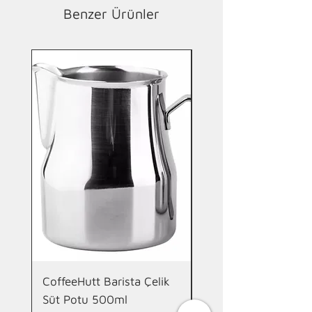
Benzer Ürünler
Yeni
CoffeeHutt Barista Çelik
CoffeeHutt Stan Çift
Süt Potu 500ml
Duvarlı Termos 700