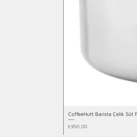
CoffeeHutt Barista Çelik Süt
Fiyat
₺950,00