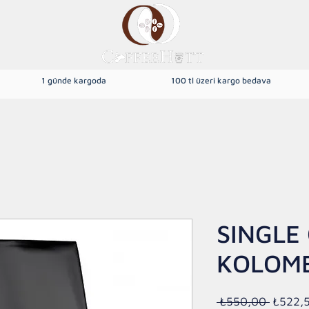
1 günde kargoda
100 tl üzeri kargo bedava
dek Kahve
Yöresel Kahveler
Filtre Kahve
Türk Kahvesi
SINGLE
KOLOMB
Normal
 ₺550,00 
₺522,