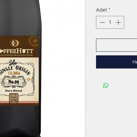
Fiyat
Adet
*
H