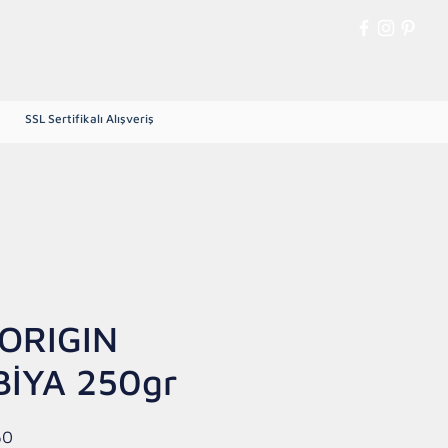
Giriş
SSL Sertifikalı Alışveriş
Yeşil Çekirdek Kahve
More
 ORIGIN
İYA 250gr
İndirimli
50