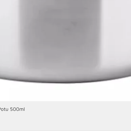
Hızlı Bakış
 Potu 500ml