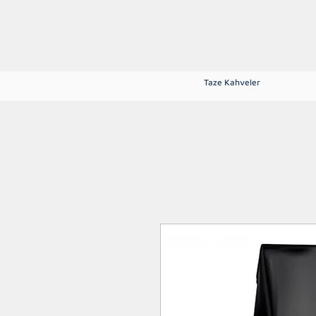
Ana Sayfa
Hakkımızda
Mağaza
Blog
Tarifler
İletişim
Taze Kahveler
Tüm Kategoriler
Espresso Çekir