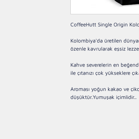
CoffeeHutt Single Origin Ko
Kolombiya'da üretilen dünyanı
özenle kavrularak eşsiz lezze
Kahve severelerin en beğendi
ile çıtanızı çok yükseklere çık
Aroması yoğun kakao ve çikolat
düşüktür.Yumuşak içimlidir..