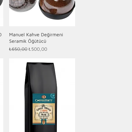
Hızlı Bakış
0
Manuel Kahve Değirmeni
Seramik Öğütücü
Normal Fiyat
İndirimli Fiyat
₺650,00
₺500,00