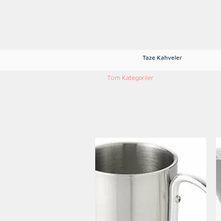
Ana Sayfa
Hakkımızda
Mağaza
Blog
Tarifler
İletişim
Taze Kahveler
Tüm Kategoriler
Espresso Çekir