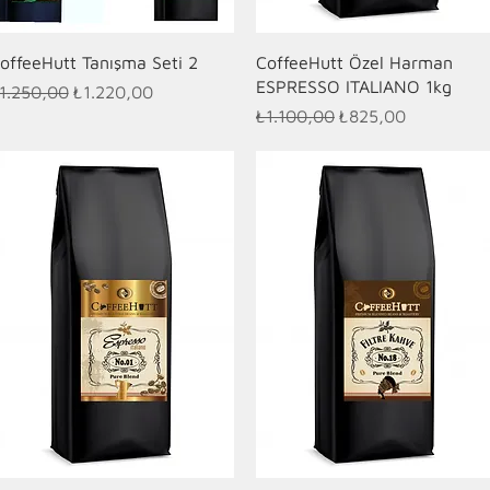
Hızlı Bakış
Hızlı Bakış
offeeHutt Tanışma Seti 2
CoffeeHutt Özel Harman
ESPRESSO ITALIANO 1kg
ormal Fiyat
İndirimli Fiyat
1.250,00
₺1.220,00
Normal Fiyat
İndirimli Fiyat
₺1.100,00
₺825,00