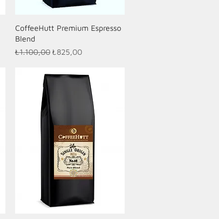
Hızlı Bakış
CoffeeHutt Premium Espresso
Blend
Normal Fiyat
İndirimli Fiyat
₺1.100,00
₺825,00