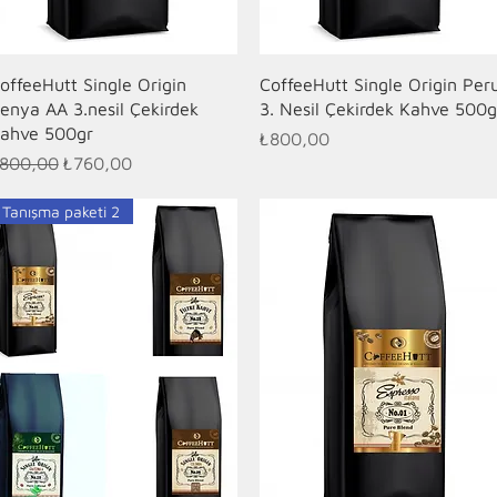
Hızlı Bakış
Hızlı Bakış
offeeHutt Single Origin
CoffeeHutt Single Origin Per
enya AA 3.nesil Çekirdek
3. Nesil Çekirdek Kahve 500g
ahve 500gr
Fiyat
₺800,00
ormal Fiyat
İndirimli Fiyat
800,00
₺760,00
Tanışma paketi 2