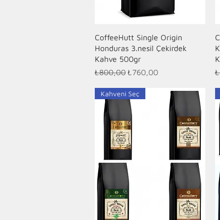
Hızlı Bakış
CoffeeHutt Single Origin
C
Honduras 3.nesil Çekirdek
K
Kahve 500gr
K
Normal Fiyat
İndirimli Fiyat
N
₺800,00
₺760,00
₺
Kahveni Seç