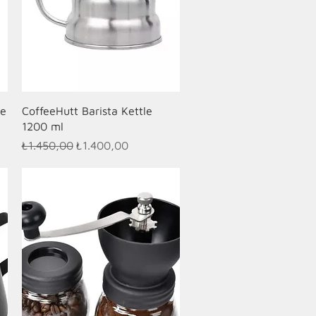
Hızlı Bakış
le
CoffeeHutt Barista Kettle
1200 ml
Normal Fiyat
İndirimli Fiyat
₺1.450,00
₺1.400,00