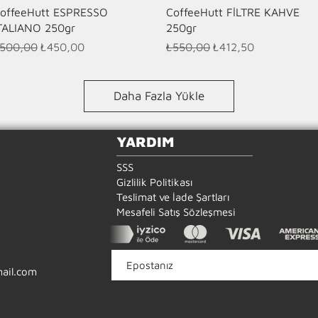
Hızlı Bakış
Hızlı Bakış
offeeHutt ESPRESSO
CoffeeHutt FİLTRE KAHVE
TALIANO 250gr
250gr
ormal Fiyat
İndirimli Fiyat
Normal Fiyat
İndirimli Fiyat
500,00
₺450,00
₺550,00
₺412,50
Daha Fazla Yükle
YARDIM
SSS
Gizlilik Politikası
Teslimat ve İade Şartları
Mesafeli Satış Sözleşmesi
ail.com