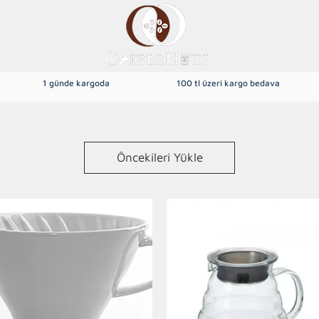
1 günde kargoda
100 tl üzeri kargo bedava
dek Kahve
Yöresel Kahveler
Filtre Kahve
Türk Kahvesi
Öncekileri Yükle