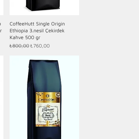
Hızlı Bakış
u
CoffeeHutt Single Origin
r
Ethiopia 3.nesil Çekirdek
Kahve 500 gr
Normal Fiyat
İndirimli Fiyat
₺800,00
₺760,00