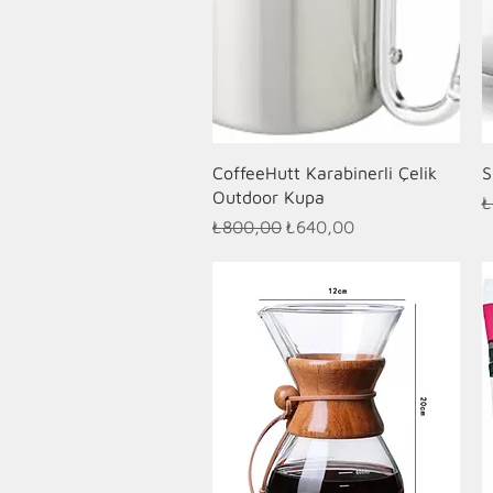
Hızlı Bakış
CoffeeHutt Karabinerli Çelik
S
Outdoor Kupa
N
₺
Normal Fiyat
İndirimli Fiyat
₺800,00
₺640,00