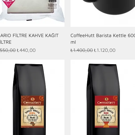
Hızlı Bakış
Hızlı Bakış
ARIO FİLTRE KAHVE KAĞIT
CoffeeHutt Barista Kettle 60
İLTRE
ml
ormal Fiyat
İndirimli Fiyat
Normal Fiyat
İndirimli Fiyat
550,00
₺440,00
₺1.400,00
₺1.120,00