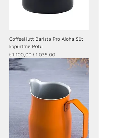
CoffeeHutt Barista Pro Aloha Süt
köpürtme Potu
Normal Fiyat
İndirimli Fiyat
₺1.100,00
₺1.035,00