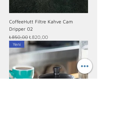
CoffeeHutt Filtre Kahve Cam
Dripper 02
Normal Fiyat
İndirimli Fiyat
₺850,00
₺820,00
Yeni