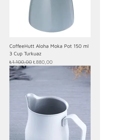
CoffeeHutt Aloha Moka Pot 150 ml
3 Cup Turkuaz
Normal Fiyat
İndirimli Fiyat
₺1.100,00
₺880,00