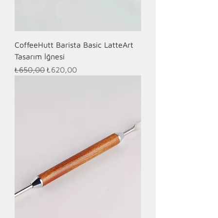
CoffeeHutt Barista Basic LatteArt
Tasarım İğnesi
Normal Fiyat
İndirimli Fiyat
₺650,00
₺620,00