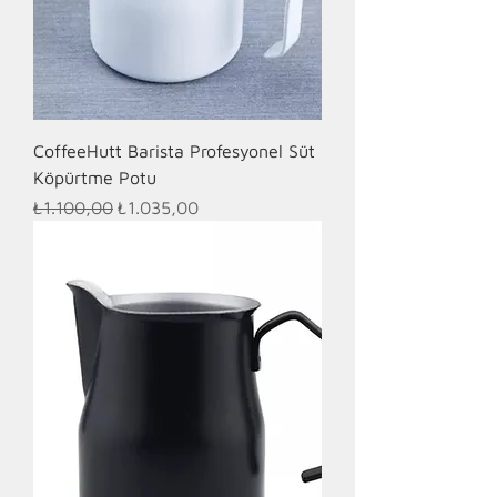
CoffeeHutt Barista Profesyonel Süt
Köpürtme Potu
Normal Fiyat
İndirimli Fiyat
₺1.100,00
₺1.035,00