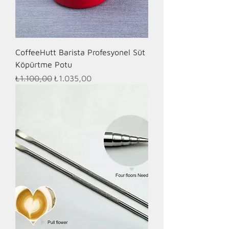
CoffeeHutt Barista Profesyonel Süt
Köpürtme Potu
Normal Fiyat
İndirimli Fiyat
₺1.100,00
₺1.035,00