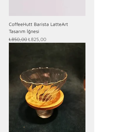
CoffeeHutt Barista LatteArt
Tasarım İğnesi
Normal Fiyat
İndirimli Fiyat
₺850,00
₺825,00