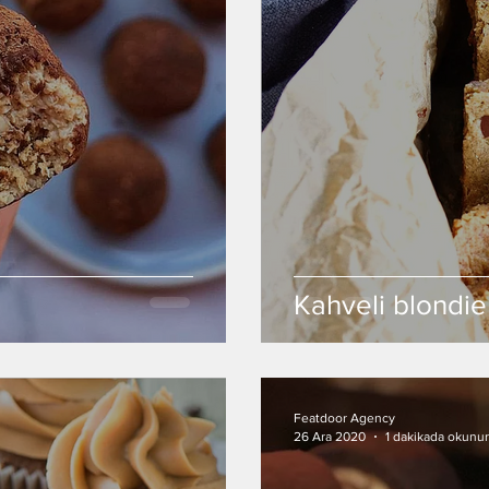
Kahveli blondie
Featdoor Agency
26 Ara 2020
1 dakikada okunur