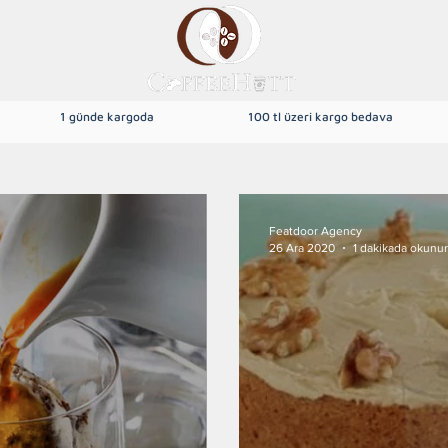
1 günde kargoda
100 tl üzeri kargo bedava
dek Kahve
Yöresel Kahveler
Filtre Kahve
Türk Kahvesi
Featdoor Agency
26 Ara 2020
1 dakikada okunur