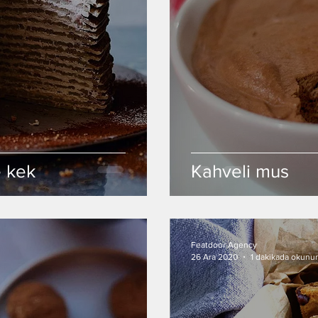
e kek
Kahveli mus
Featdoor Agency
26 Ara 2020
1 dakikada okunur