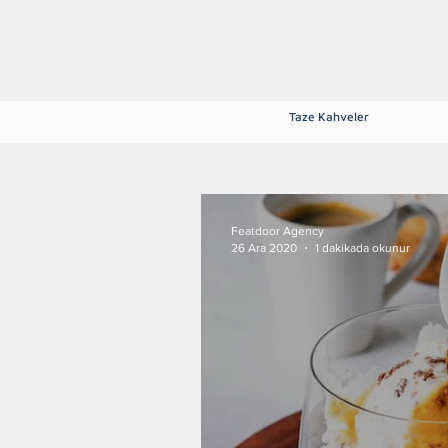
Ana Sayfa
Hakkımızda
Mağaza
Blog
Tarifler
İletişim
Taze Kahveler
Tüm Kategoriler
Espresso Çekir
Featdoor Agency
26 Ara 2020
1 dakikada okunur