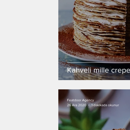
Kahveli mille crep
Featdoor Agency
26 Ara 2020
1 dakikada okunur