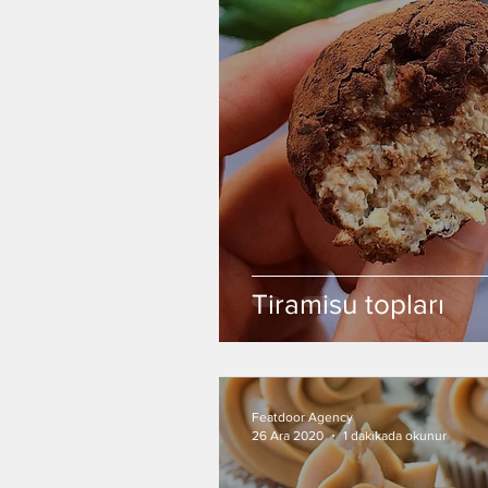
Tiramisu topları
Featdoor Agency
26 Ara 2020
1 dakikada okunur